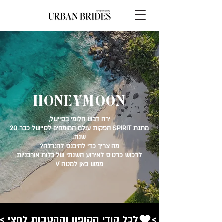
HONEYMOON
ירח דבש חלומי בסיישל,
מתנת SPIRIT הפקות עולם המומחים לסיישל כבר 20
שנה.
מה צריך כדי להיכנס להגרלה?
לרכוש כרטיס לאירוע השנתי של כלות אורבניות
ממש כאן למטה V
< לכל קודי הקופון וההטבות לחצי